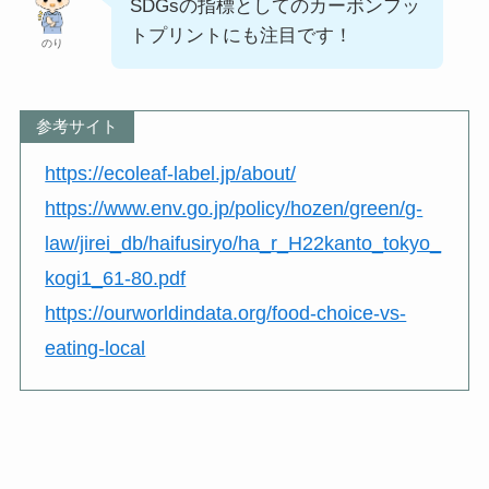
SDGsの指標としてのカーボンフッ
トプリントにも注目です！
のり
参考サイト
https://ecoleaf-label.jp/about/
https://www.env.go.jp/policy/hozen/green/g-
law/jirei_db/haifusiryo/ha_r_H22kanto_tokyo_
kogi1_61-80.pdf
https://ourworldindata.org/food-choice-vs-
eating-local